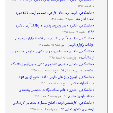
۰۷ اسفند ۱۳۹۵
دانشگاهی › آزمون زبان های خارجی › ثبت‌نام آزمون EPT دوره
اسفند آغاز شد
شنبه ۰۷ اسفند ۱۳۹۵
دانشگاهی › دکتری › تشریح روند پذیرش داوطلبان آزمون دکتری
۱۳۹۶
شنبه ۰۷ اسفند ۱۳۹۵
دانشگاهی › دکتری › آزمون دکترای سال ۹۶ فردا برگزار می‌شود /
جزئیات برگزاری آزمون
پنج شنبه ۰۵ اسفند ۱۳۹۵
دانشگاهی › دکتری › اختصاص وام ویژه دکتری به تمامی دانشجویان
از سال آینده
پنج شنبه ۰۵ اسفند ۱۳۹۵
دانشگاهی › دکتری › پذیرش دانشجوی دکتری ﺑﺪون آزﻣﻮن داﻧﺸﮕﺎه
علامه طباطبایی در ﺳﺎل ۹۶
پنج شنبه ۰۵ اسفند ۱۳۹۵
دانشگاهی › آزمون زبان های خارجی › اعلام نتایج آزمون Ept
دانشگاه آزاد اسلامی
پنج شنبه ۰۵ اسفند ۱۳۹۵
دانشگاهی › دکتری › اعلام تعداد سؤالات تخصصی رشته‌های
مختلف آزمون دکتری ۹۶
چهارشنبه ۰۴ اسفند ۱۳۹۵
دانشگاهی › کارشناسی ارشد › اصلاح معدل دانشجویان کارشناسی
ارشد برای کنکور دکتری ۹۶
چهارشنبه ۰۴ اسفند ۱۳۹۵