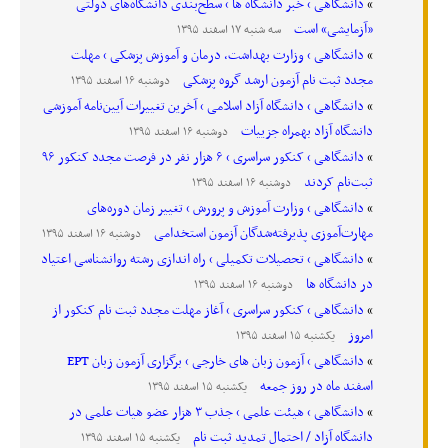
دانشگاهی › خبر دانشگاه ها › سطح‌بندی دانشگاه‌های دولتی
«آزمایشی» است
سه شنبه ۱۷ اسفند ۱۳۹۵
دانشگاهی › وزارت بهداشت، درمان و آموزش پزشکی › مهلت
مجدد ثبت نام آزمون ارشد گروه پزشکی
دوشنبه ۱۶ اسفند ۱۳۹۵
دانشگاهی › دانشگاه آزاد اسلامی › آخرین تغییرات آیین‌نامه آموزشی
دانشگاه آزاد بهمراه جزییات
دوشنبه ۱۶ اسفند ۱۳۹۵
دانشگاهی › کنکور سراسری › ۶ هزار نفر در فرصت مجدد کنکور ۹۶
ثبت‌نام کردند
دوشنبه ۱۶ اسفند ۱۳۹۵
دانشگاهی › وزارت آموزش و پرورش › تغییر زمان دوره‌های
مهارت‌آموزی پذیرفته‌شدگان آزمون استخدامی
دوشنبه ۱۶ اسفند ۱۳۹۵
دانشگاهی › تحصیلات تکمیلی › راه اندازی رشته روانشناسی اعتیاد
در دانشگاه ها
دوشنبه ۱۶ اسفند ۱۳۹۵
دانشگاهی › کنکور سراسری › آغاز مهلت مجدد ثبت نام کنکور از
امروز
یکشنبه ۱۵ اسفند ۱۳۹۵
دانشگاهی › آزمون زبان های خارجی › برگزاری آزمون زبان EPT
اسفند ماه در روز جمعه
یکشنبه ۱۵ اسفند ۱۳۹۵
دانشگاهی › هیئت علمی › جذب ۳ هزار عضو هیات علمی در
دانشگاه آزاد / احتمال تمدید ثبت نام
یکشنبه ۱۵ اسفند ۱۳۹۵