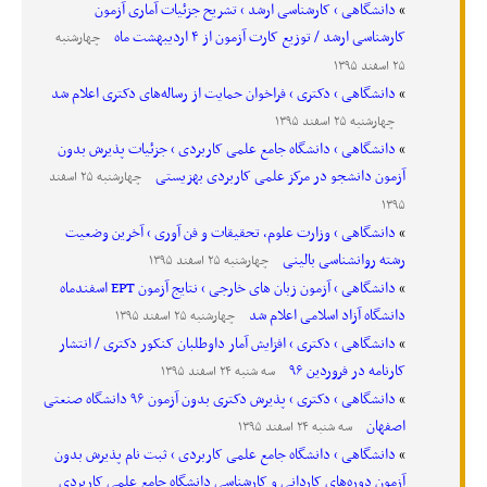
دانشگاهی › کارشناسی ارشد › تشریح جزئیات آماری آزمون
کارشناسی ارشد / توزیع کارت آزمون از ۴ اردیبهشت ماه
چهارشنبه
۲۵ اسفند ۱۳۹۵
دانشگاهی › دکتری › فراخوان حمایت از رساله‌های دکتری اعلام شد
چهارشنبه ۲۵ اسفند ۱۳۹۵
دانشگاهی › دانشگاه جامع علمی کاربردی › جزئیات پذیرش بدون
آزمون دانشجو در مرکز علمی کاربردی بهزیستی
چهارشنبه ۲۵ اسفند
۱۳۹۵
دانشگاهی › وزارت علوم، تحقیقات و فن آوری › آخرین وضعیت
رشته روانشناسی بالینی
چهارشنبه ۲۵ اسفند ۱۳۹۵
دانشگاهی › آزمون زبان های خارجی › نتایج آزمون EPT اسفندماه
دانشگاه آزاد اسلامی اعلام شد
چهارشنبه ۲۵ اسفند ۱۳۹۵
دانشگاهی › دکتری › افزایش آمار داوطلبان کنکور دکتری / انتشار
کارنامه در فروردین ۹۶
سه شنبه ۲۴ اسفند ۱۳۹۵
دانشگاهی › دکتری › پذیرش دکتری بدون آزمون ۹۶ دانشگاه صنعتی
اصفهان
سه شنبه ۲۴ اسفند ۱۳۹۵
دانشگاهی › دانشگاه جامع علمی کاربردی › ثبت نام پذیرش بدون
آزمون دوره‌های کاردانی و کارشناسی دانشگاه جامع علمی کاربردی