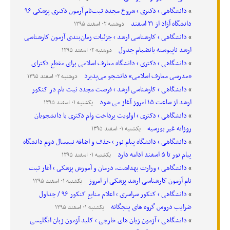
دانشگاهی › دکتری › شروع مجدد ثبت‌نام آزمون دکتری پزشکی ۹۶
دانشگاه آزاد از ۲۱ اسفند
دوشنبه ۰۲ اسفند ۱۳۹۵
دانشگاهی › کارشناسی ارشد › جزئیات زمان‌بندی آزمون کارشناسی
ارشد ناپیوسته بانضمام جدول
دوشنبه ۰۲ اسفند ۱۳۹۵
دانشگاهی › دکتری › دانشگاه معارف اسلامی برای مقطع دکترای
«مدرسی معارف اسلامی» دانشجو می‌پذیرد
دوشنبه ۰۲ اسفند ۱۳۹۵
دانشگاهی › کارشناسی ارشد › فرصت مجدد ثبت نام در کنکور
ارشد از ساعت ۱۵ امروز آغاز می شود
یکشنبه ۰۱ اسفند ۱۳۹۵
دانشگاهی › دکتری › اولویت پرداخت وام دکتری با دانشجویان
روزانه غیر بورسیه
یکشنبه ۰۱ اسفند ۱۳۹۵
دانشگاهی › دانشگاه پیام نور › حذف و اضافه نیمسال دوم دانشگاه
پیام نور تا ۵ اسفند ادامه دارد
یکشنبه ۰۱ اسفند ۱۳۹۵
دانشگاهی › وزارت بهداشت، درمان و آموزش پزشکی › آغاز ثبت
نام آزمون کارشناسی ارشد پزشکی از امروز
یکشنبه ۰۱ اسفند ۱۳۹۵
دانشگاهی › کنکور سراسری › اعلام منابع کنکور ۹۶ / جداول
ضرایب دروس گروه های پنجگانه
یکشنبه ۰۱ اسفند ۱۳۹۵
دانشگاهی › آزمون زبان های خارجی › کلید آزمون زبان انگلیسی