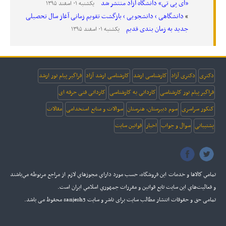
«ای پی تی» دانشگاه آزاد منتشر شد
یکشنبه ۰۱ اسفند ۱۳۹۵
دانشگاهی › دانشجویی › بازگشت تقویم زمانی آغاز سال تحصیلی
جدید به زمان بندی قدیم
یکشنبه ۰۱ اسفند ۱۳۹۵
دکتری
دکتری آزاد
کارشناسی ارشد
کارشناسی ارشد آزاد
فراگیر پیام نور ارشد
فراگیر پیام نور کارشناسی
کاردانی به کارشناسی
کاردانی فنی حرفه ای
کنکور سراسری
سوم دبیرستان، هنرستان
سوالات و منابع استخدامی
مقالات
پشتیبانی
سوال و جواب
اخبار
قوانین سایت
تمامي كالاها و خدمات اين فروشگاه، حسب مورد داراي مجوزهاي لازم از مراجع مربوطه مي‌باشند
و فعاليت‌هاي اين سايت تابع قوانين و مقررات جمهوري اسلامي ايران است.
تمامی حق و حقوقات انتشار مطالب سایت برای ناشر و سایت sanjesh3 محفوظ می باشد.