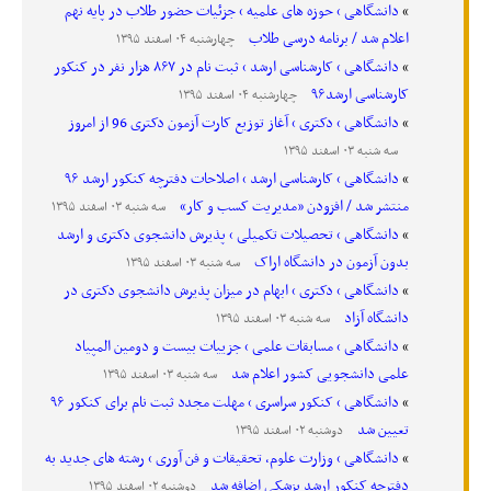
دانشگاهی › حوزه های علمیه › جزئیات حضور طلاب در پایه نهم
اعلام شد / برنامه درسی طلاب
چهارشنبه ۰۴ اسفند ۱۳۹۵
دانشگاهی › کارشناسی ارشد › ثبت نام در ۸۶۷ هزار نفر در کنکور
کارشناسی ارشد۹۶
چهارشنبه ۰۴ اسفند ۱۳۹۵
دانشگاهی › دکتری › آغاز توزیع کارت آزمون دکتری 96 از امروز
سه شنبه ۰۳ اسفند ۱۳۹۵
دانشگاهی › کارشناسی ارشد › اصلاحات دفترچه کنکور ارشد ۹۶
منتشر شد / افزودن «مدیریت کسب و کار»
سه شنبه ۰۳ اسفند ۱۳۹۵
دانشگاهی › تحصیلات تکمیلی › پذیرش دانشجوی دکتری و ارشد
بدون آزمون در دانشگاه اراک
سه شنبه ۰۳ اسفند ۱۳۹۵
دانشگاهی › دکتری › ابهام در میزان پذیرش دانشجوی دکتری در
دانشگاه آزاد
سه شنبه ۰۳ اسفند ۱۳۹۵
دانشگاهی › مسابقات علمی › جزییات بیست و دومین المپیاد
علمی دانشجویی کشور اعلام شد
سه شنبه ۰۳ اسفند ۱۳۹۵
دانشگاهی › کنکور سراسری › مهلت مجدد ثبت نام برای کنکور ۹۶
تعیین شد
دوشنبه ۰۲ اسفند ۱۳۹۵
دانشگاهی › وزارت علوم، تحقیقات و فن آوری › رشته های جدید به
دفترچه کنکور ارشد پزشکی اضافه شد
دوشنبه ۰۲ اسفند ۱۳۹۵