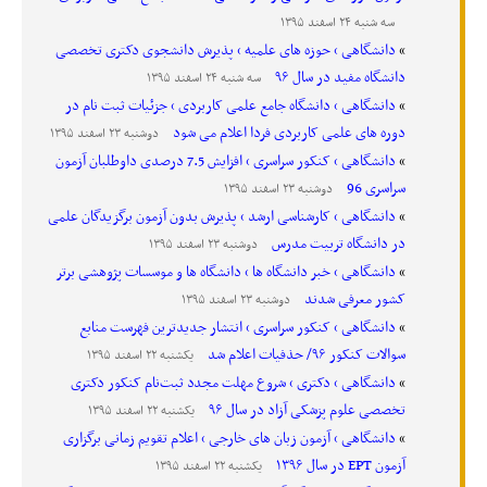
سه شنبه ۲۴ اسفند ۱۳۹۵
دانشگاهی › حوزه های علمیه › پذیرش دانشجوی دکتری تخصصی
دانشگاه مفید در سال ۹۶
سه شنبه ۲۴ اسفند ۱۳۹۵
دانشگاهی › دانشگاه جامع علمی کاربردی › جزئیات ثبت نام در
دوره های علمی کاربردی فردا اعلام می شود
دوشنبه ۲۳ اسفند ۱۳۹۵
دانشگاهی › کنکور سراسری › افزایش 7.5 درصدی داوطلبان آزمون
سراسری 96
دوشنبه ۲۳ اسفند ۱۳۹۵
دانشگاهی › کارشناسی ارشد › پذیرش بدون آزمون برگزیدگان علمی
در دانشگاه تربیت مدرس
دوشنبه ۲۳ اسفند ۱۳۹۵
دانشگاهی › خبر دانشگاه ها › دانشگاه ها و موسسات پژوهشی برتر
کشور معرفی شدند
دوشنبه ۲۳ اسفند ۱۳۹۵
دانشگاهی › کنکور سراسری › انتشار جدیدترین فهرست منابع
سوالات کنکور ۹۶/ حذفیات اعلام شد
یکشنبه ۲۲ اسفند ۱۳۹۵
دانشگاهی › دکتری › شروع مهلت مجدد ثبت‌نام کنکور دکتری
تخصصی علوم پزشکی آزاد در سال ۹۶
یکشنبه ۲۲ اسفند ۱۳۹۵
دانشگاهی › آزمون زبان های خارجی › اعلام تقویم زمانی برگزاری
آزمون‌ EPT در سال ۱۳۹۶
یکشنبه ۲۲ اسفند ۱۳۹۵