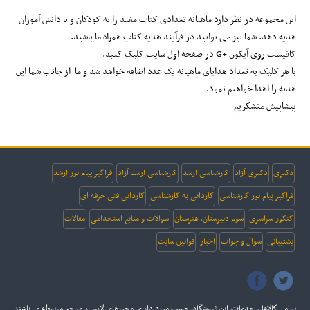
این مجموعه در نظر دارد ماهیانه تعدادی کتاب مفید را به کودکان و یا دانش آموزان
هدیه دهد. شما نیز می توانید در فرآیند هدیه کتاب همراه ما باشید.
کافیست روی آیکون +G در صفحه اول سایت کلیک کنید.
با هر کلیک به تعداد هدایای ماهیانه یک عدد اضافه خواهد شد و ما از جانب شما این
هدیه را اهدا خواهیم نمود.
پیشاپیش متشکریم
دکتری
دکتری آزاد
کارشناسی ارشد
کارشناسی ارشد آزاد
فراگیر پیام نور ارشد
فراگیر پیام نور کارشناسی
کاردانی به کارشناسی
کاردانی فنی حرفه ای
کنکور سراسری
سوم دبیرستان، هنرستان
سوالات و منابع استخدامی
مقالات
پشتیبانی
سوال و جواب
اخبار
قوانین سایت
تمامي كالاها و خدمات اين فروشگاه، حسب مورد داراي مجوزهاي لازم از مراجع مربوطه مي‌باشند