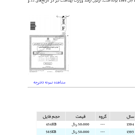
کارشناسی ناپیوسته، 23 مرداد 1393 بوده است. زمان برگزاری آزمون‌های دکتری تخصصی رشته‌های علوم پایه پزشکی و بهداشت، داروسازی، دندانپزشکی و طب سنتی، 1 آبان 1393 بوده است. آزمون ارشد وزارت بهداشت نیز در تاریخ‌های 22 و
مشاهده نمونه دفترچه
سال
گروه
قیمت
حجم فایل
1394
---
50,000 ريال
454KB
1393
---
50,000 ريال
563KB