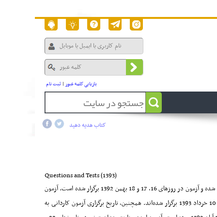
بازیابی کلمه عبور
|
ثبت نام
کتاب هدیه دهید
Questions and Tests
(1393)
آزمون سال 1393 برای مقطع دکتری سراسری نیمه‌متمرکز در تاریخ 16 اسفند 1392 برگزار شده است. در مقطع کارشناسی ارشد سراسری، ثبت نام از تاریخ 12 آبان ماه آغاز شده و آزمون در روزهای 16، 17 و 18 بهمن 1392 برگزار شده است. آزمون
کنکور سراسری در روزهای 5، 6 و 7 تیر ماه 1393 برگزار شده است. آزمون دکتری آزاد روزهای 24 و 25 بهمن 1392 و آزمون کارشناسی ارشد آزاد در تاریخ‌های 8، 9 و 10 خرداد 1393 برگزار شده‌اند. همچنین، تاریخ برگزاری آزمون کاردانی به