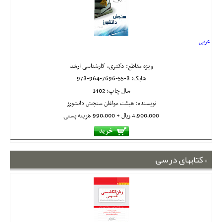
عربی
ویژه مقاطع: دکتری، کارشناسی ارشد
شابک:
978-964-7696-55-8
سال چاپ: 1402
نویسنده: هیئت مولفان سنجش دانشورز
4,900,000 ريال + 990,000 هزینه پستی
کتابهای درسی