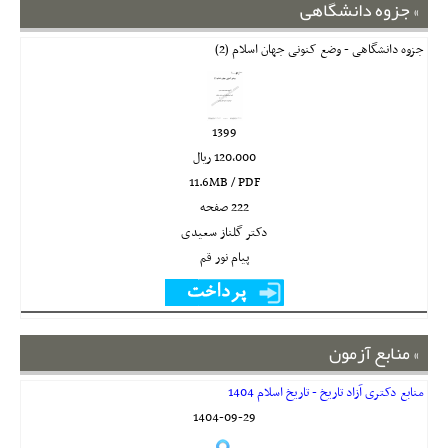
جزوه دانشگاهی
جزوه دانشگاهی - وضع کنونی جهان اسلام (2)
1399
120,000 ريال
11.6MB / PDF
222 صفحه
دکتر گلناز سعیدی
پیام نور قم
منابع آزمون
منابع دکتری آزاد تاریخ - تاریخ اسلام 1404
1404-09-29