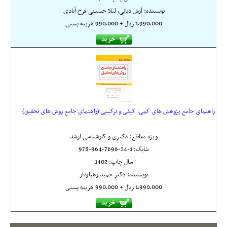
نویسنده: آرش دیانی، لیلا حسینی فرح آبادی
1,990,000 ريال + 990,000 هزینه پستی
راهنمای جامع پژوهش های کمی، کیفی و ترکیبی (راهنمای جامع روش های تحقیق)
ویژه مقاطع: دکتری و کارشناسی ارشد
شابک:
978-964-7696-24-1
سال چاپ: 1402
نویسنده: دکتر حمید رهباردار
1,990,000 ريال + 990,000 هزینه پستی