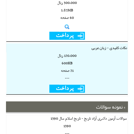
300,000 ريال
1.82MB
60 صفحه
نکات کلیدی - زبان عربی
120,000 ريال
600KB
21 صفحه
---
نمونه سوالات
سوالات آزمون دکتری آزاد تاریخ - تاریخ اسلام سال 1390
1390
---