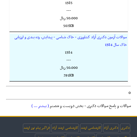
1385
---
50,000 ريال
502KB
سوالات آزمون دکتری آزاد کشاورزی - خاک شناسی - پیدایش، رده بندی و ارزیابی
خاک سال 1384
1384
---
50,000 ريال
291KB
0
سوالات و پاسخ سوالات دکتری - بخش دویست و شصتم
( بیشتر ... )
دکتری
دکتری آزاد
کارشناسی ارشد
کارشناسی ارشد آزاد
فراگیر پیام نور ارشد