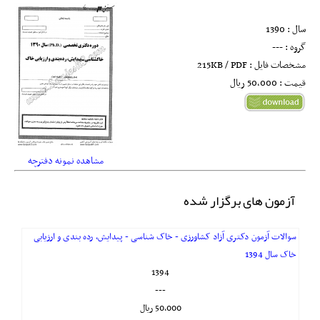
سال : 1390
گروه : ---
مشخصات فایل : 215KB / PDF
قیمت : 50,000 ريال
مشاهده نمونه دفترچه
آزمون های برگزار شده
سوالات آزمون دکتری آزاد کشاورزی - خاک شناسی - پیدایش، رده بندی و ارزیابی
خاک سال 1394
1394
---
50,000 ريال